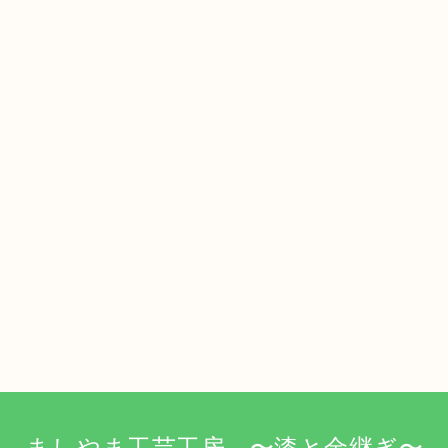
ましやま工芸工房 〜漆と金継ぎ〜