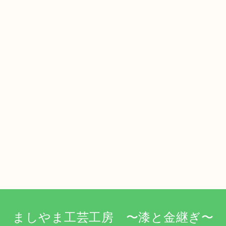
ましやま工芸工房 〜漆と金継ぎ〜